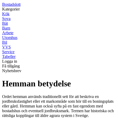
Bostadslott
Kategorier
Kök
Sova
Båt
Barn
Arbete
Utomhus
Bil
VVS
Service
Tabeller
Logga in
Få tillgång
Nyhetsbrev
Hemman betydelse
Ordet hemman används traditionellt sett för att beskriva en
jordbruksfastighet eller ett markområde som hör till en boningsplats
eller gård. Hemman kan också syfta på en fast egendom med
bostadshus och eventuell jordbruksmark. Termen har historiska och
rättsliga kopplingar till äldre agrara system i Sverige.