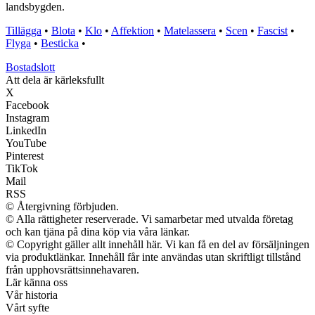
landsbygden.
Tillägga
•
Blota
•
Klo
•
Affektion
•
Matelassera
•
Scen
•
Fascist
•
Flyga
•
Besticka
•
Bostadslott
Att dela är kärleksfullt
X
Facebook
Instagram
LinkedIn
YouTube
Pinterest
TikTok
Mail
RSS
© Återgivning förbjuden.
© Alla rättigheter reserverade. Vi samarbetar med utvalda företag
och kan tjäna på dina köp via våra länkar.
© Copyright gäller allt innehåll här. Vi kan få en del av försäljningen
via produktlänkar. Innehåll får inte användas utan skriftligt tillstånd
från upphovsrättsinnehavaren.
Lär känna oss
Vår historia
Vårt syfte