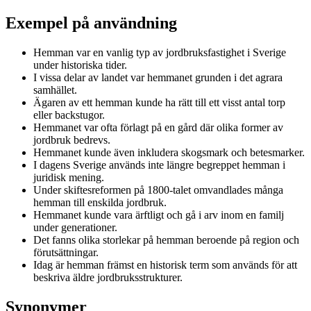
Exempel på användning
Hemman var en vanlig typ av jordbruksfastighet i Sverige
under historiska tider.
I vissa delar av landet var hemmanet grunden i det agrara
samhället.
Ägaren av ett hemman kunde ha rätt till ett visst antal torp
eller backstugor.
Hemmanet var ofta förlagt på en gård där olika former av
jordbruk bedrevs.
Hemmanet kunde även inkludera skogsmark och betesmarker.
I dagens Sverige används inte längre begreppet hemman i
juridisk mening.
Under skiftesreformen på 1800-talet omvandlades många
hemman till enskilda jordbruk.
Hemmanet kunde vara ärftligt och gå i arv inom en familj
under generationer.
Det fanns olika storlekar på hemman beroende på region och
förutsättningar.
Idag är hemman främst en historisk term som används för att
beskriva äldre jordbruksstrukturer.
Synonymer