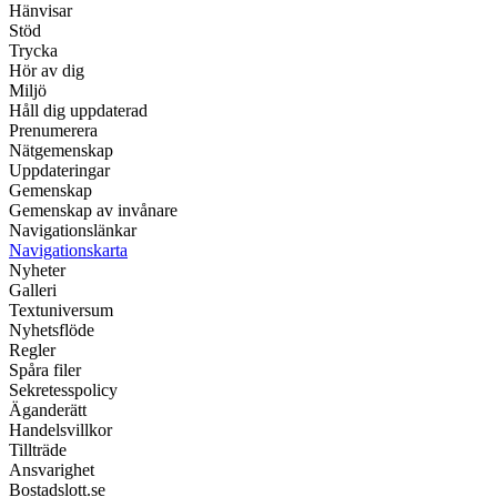
Hänvisar
Stöd
Trycka
Hör av dig
Miljö
Håll dig uppdaterad
Prenumerera
Nätgemenskap
Uppdateringar
Gemenskap
Gemenskap av invånare
Navigationslänkar
Navigationskarta
Nyheter
Galleri
Textuniversum
Nyhetsflöde
Regler
Spåra filer
Sekretesspolicy
Äganderätt
Handelsvillkor
Tillträde
Ansvarighet
Bostadslott.se