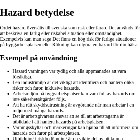
Hazard betydelse
Ordet hazard översätts till svenska som risk eller farao. Det används för
att beskriva en farlig eller riskabel situation eller omständighet.
Exempelvis kan man säga Det finns en hög risk för farliga situationer
på byggarbetsplatsen eller Rökning kan utgöra en hazard för din hälsa.
Exempel på användning
Hazard varningen var tydlig och alla uppmanades att vara
försiktiga.
I en industrimiljö är det viktigt att identifiera och hantera olika
risker och faror, inklusive hazards.
Arbetsmiljön på byggarbetsplatser kan vara full av hazards om
inte säkerhetsåtgärder följs.
Att ha rätt skyddsutrustning är avgörande när man arbetar i en
miljö med många hazards.
Det är arbetsgivarens ansvar att se till att arbetstagarna är
utbildade i att hantera hazards på arbetsplatsen.
Varningsskyltar och markeringar kan hjälpa till att informera om
hazards och faror på arbetsplatsen.
Utbildning i riskbedömning är en viktig del av att kunna