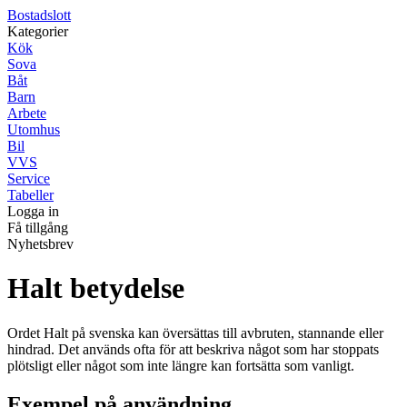
Bostadslott
Kategorier
Kök
Sova
Båt
Barn
Arbete
Utomhus
Bil
VVS
Service
Tabeller
Logga in
Få tillgång
Nyhetsbrev
Halt betydelse
Ordet Halt på svenska kan översättas till avbruten, stannande eller
hindrad. Det används ofta för att beskriva något som har stoppats
plötsligt eller något som inte längre kan fortsätta som vanligt.
Exempel på användning