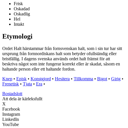
Frisk
Oskadad
Oskadlig
Hel
Intakt
Etymologi
Ordet Halt härstammar från fornsvenskan halt, som i sin tur har sitt
ursprung från fornnordiskans halt som betyder ofullständig eller
bristfällig. I dagens svenska används ordet halt främst för att
beskriva något som inte fungerar korrekt eller är skadat, såsom en
haltande person eller ett haltande fordon.
Knep
•
Episk
•
Konstgjord
•
Hesitera
•
Tillkomma
•
Bigot
•
Girig
•
Frenetisk
•
Tjata
•
Era
•
Bostadslott
Att dela är kärleksfullt
X
Facebook
Instagram
LinkedIn
YouTube