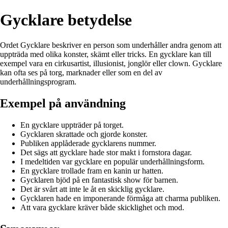
Gycklare betydelse
Ordet Gycklare beskriver en person som underhåller andra genom att
uppträda med olika konster, skämt eller tricks. En gycklare kan till
exempel vara en cirkusartist, illusionist, jonglör eller clown. Gycklare
kan ofta ses på torg, marknader eller som en del av
underhållningsprogram.
Exempel på användning
En gycklare uppträder på torget.
Gycklaren skrattade och gjorde konster.
Publiken applåderade gycklarens nummer.
Det sägs att gycklare hade stor makt i fornstora dagar.
I medeltiden var gycklare en populär underhållningsform.
En gycklare trollade fram en kanin ur hatten.
Gycklaren bjöd på en fantastisk show för barnen.
Det är svårt att inte le åt en skicklig gycklare.
Gycklaren hade en imponerande förmåga att charma publiken.
Att vara gycklare kräver både skicklighet och mod.