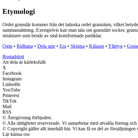
Etymologi
Ordet granulär kommer från det latinska ordet granulum, vilket betyder
sammansättning. Exempelvis kan man tala om granulärt socker, granulär
strukturer som består av små kornformade partiklar.
Ogin
•
Ridbana
•
Dela upp
•
Era
•
Skjutsa
•
Kiliasm
•
Ylletyg
•
Grun
Bostadslott
Att dela är kärleksfullt
X
Facebook
Instagram
LinkedIn
YouTube
Pinterest
TikTok
Mail
RSS
© Återgivning förbjuden.
© Alla rättigheter reserverade. Vi samarbetar med utvalda företag och 
© Copyright gäller allt innehåll här. Vi kan få en del av försäljningen 
Lär känna oss