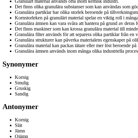
Granulärt material används ofta inom kemisk industri.
Det finns olika granulära substanser som kan användas som göd
Granulära partiklar har olika storlek beroende på tillverknings
Kornstorleken på granulärt material spelar en viktig roll i mång
Granulära ämnen kan vara svåra att hantera på grund av deras 
Det finns maskiner som kan krossa granulära material till mindre
Granulära filter används för att separera olika partiklar från en 
Granulära strukturer kan påverka materialens egenskaper på olik
Granulära material kan packas tätare eller mer löst beroende 
Granulära ämnen används inom många olika industriella process
Synonymer
Kornig
Smulig
Gruskig
Sandig
Antonymer
Kornig
Slät
Jämn
Ojämn