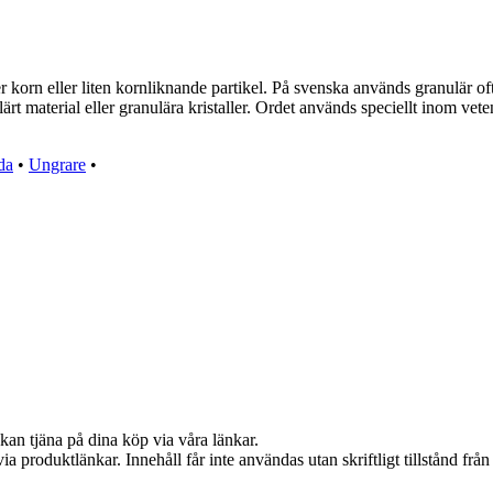
 korn eller liten kornliknande partikel. På svenska används granulär oft
t material eller granulära kristaller. Ordet används speciellt inom vet
da
•
Ungrare
•
kan tjäna på dina köp via våra länkar.
via produktlänkar. Innehåll får inte användas utan skriftligt tillstånd fr