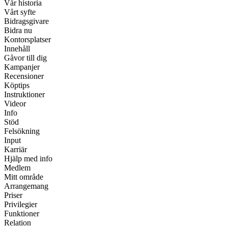
Vår historia
Vårt syfte
Bidragsgivare
Bidra nu
Kontorsplatser
Innehåll
Gåvor till dig
Kampanjer
Recensioner
Köptips
Instruktioner
Videor
Info
Stöd
Felsökning
Input
Karriär
Hjälp med info
Medlem
Mitt område
Arrangemang
Priser
Privilegier
Funktioner
Relation