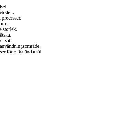
sel.
metoden.
a processer.
form.
 storlek.
vätska.
a sätt.
på användningsområde.
er för olika ändamål.