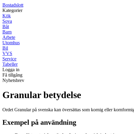
Bostadslott
Kategorier
Kök
Sova
Båt
Barn
Arbete
Utomhus
Bil
VVS
Service
Tabeller
Logga in
Få tillgång
Nyhetsbrev
Granular betydelse
Ordet Granular på svenska kan översättas som kornig eller kornformig.
Exempel på användning