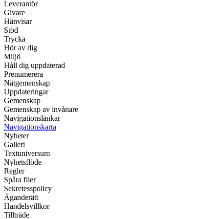
Leverantör
Givare
Hänvisar
Stöd
Trycka
Hör av dig
Miljö
Håll dig uppdaterad
Prenumerera
Nätgemenskap
Uppdateringar
Gemenskap
Gemenskap av invånare
Navigationslänkar
Navigationskarta
Nyheter
Galleri
Textuniversum
Nyhetsflöde
Regler
Spåra filer
Sekretesspolicy
Äganderätt
Handelsvillkor
Tillträde