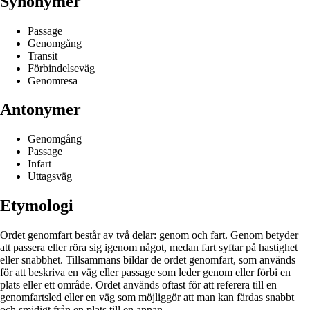
Synonymer
Passage
Genomgång
Transit
Förbindelseväg
Genomresa
Antonymer
Genomgång
Passage
Infart
Uttagsväg
Etymologi
Ordet genomfart består av två delar: genom och fart. Genom betyder
att passera eller röra sig igenom något, medan fart syftar på hastighet
eller snabbhet. Tillsammans bildar de ordet genomfart, som används
för att beskriva en väg eller passage som leder genom eller förbi en
plats eller ett område. Ordet används oftast för att referera till en
genomfartsled eller en väg som möjliggör att man kan färdas snabbt
och smidigt från en plats till en annan.