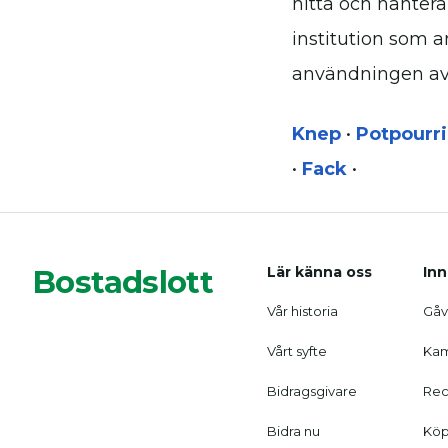
hitta och hantera
institution som a
användningen av g
Knep
•
Potpourri
•
Fack
•
Bostadslott
Lär känna oss
Inn
Vår historia
Gåvo
Vårt syfte
Kam
Bidragsgivare
Rec
Bidra nu
Köp