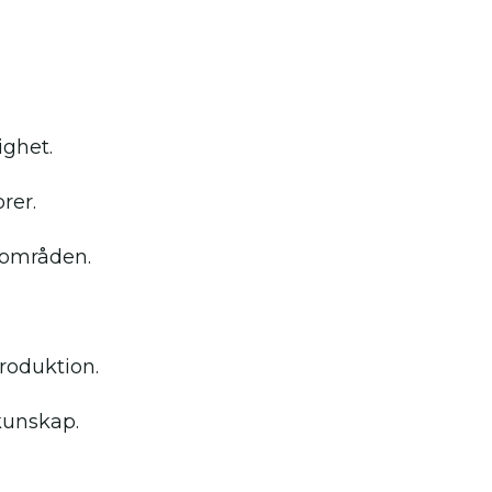
ghet.
rer.
a områden.
roduktion.
kunskap.