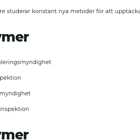
re studerar konstant nya metoder för att upptäck
ymer
gleringsmyndighet
pektion
imyndighet
inspektion
ymer