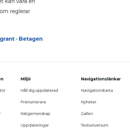
et kan vara en
som reglerar
agrant
•
Betagen
on
Miljö
Navigationslänkar
tör
Håll dig uppdaterad
Navigationskarta
Prenumerera
Nyheter
r
Nätgemenskap
Galleri
Uppdateringar
Textuniversum