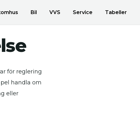
tomhus
Bil
VVS
Service
Tabeller
lse
r för reglering
empel handla om
g eller