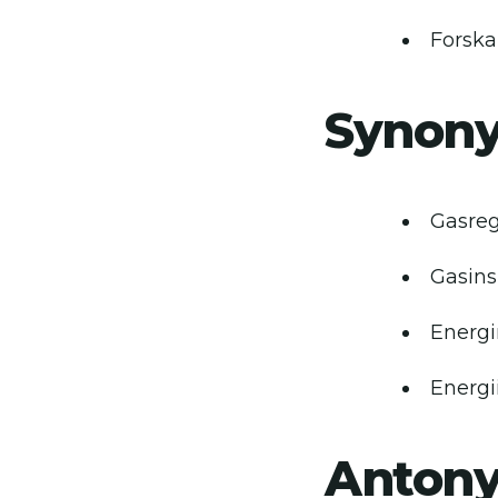
Forska
Synon
Gasre
Gasins
Energ
Energi
Anton