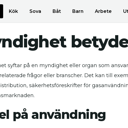
Kök
Sova
Båt
Barn
Arbete
U
yndighet betyde
et syftar på en myndighet eller organ som ansvara
srelaterade frågor eller branscher. Det kan till ex
istribution, säkerhetsföreskrifter för gasanvändnin
asmarknaden.
l på användning