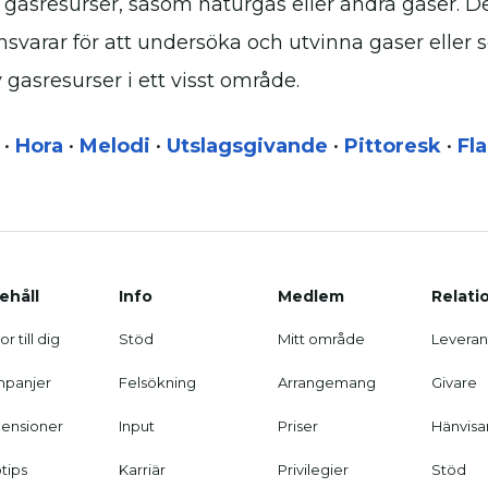
 gasresurser, såsom naturgas eller andra gaser. D
nsvarar för att undersöka och utvinna gaser eller 
asresurser i ett visst område.
•
Hora
•
Melodi
•
Utslagsgivande
•
Pittoresk
•
Fl
ehåll
Info
Medlem
Relati
r till dig
Stöd
Mitt område
Leveran
panjer
Felsökning
Arrangemang
Givare
ensioner
Input
Priser
Hänvisa
tips
Karriär
Privilegier
Stöd