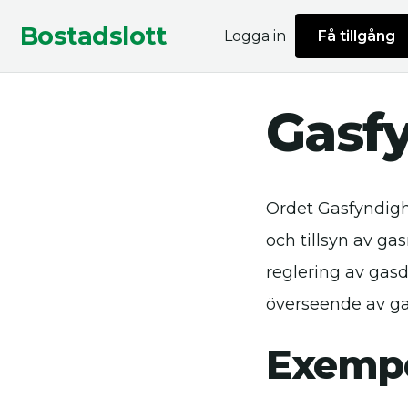
Bostadslott
Logga in
Få tillgång
Gasf
Ordet Gasfyndigh
och tillsyn av ga
reglering av gasd
överseende av g
Exempe