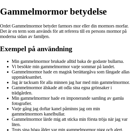
Gammelmormor betydelse
Ordet Gammelmormor betyder farmors mor eller din mormors morfar.
Det är en term som används för att referera till en persons mormor på
moderna sidan av familjen.
Exempel på användning
Min gammelmormor brukade alltid baka de godaste bullarna.
Vi besökte min gammelmormor varje sommar på landet.
Gammelmormor hade en magisk berättargåva som fångade allas
uppmärksamhet.
Jag är tacksam för alla minnen jag har med min gammelmormor.
Gammelmormor älskade att odla sina egna grönsaker i
trädgården.
Min gammelmormor hade en imponerande samling av gamla
fotografier.
Varje gång jag doftar kanel påminns jag om min
gammelmormors kanelbullar.
Gammelmormor lärde mig att sticka min första tröja när jag var
liten.
Trots sina höga ålder var min gammelmormor pigg och alert.