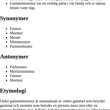
Gammelmormor var en verklig pärla i vår familj och vi saknar
henne varje dag.
Synonymer
Farmor
Mormor
Moster
Mormorsmor
Farmorshustru
Antonymer
Farfarsmor
Morfarsmamma
Farmor
Mormor
Etymologi
Ordet gammelmormor är sammansatt av orden gammel som betyder
gammal och mormor som betyder en persons mors mor eller en
persons förälders mor. Således betyder gammelmormor en äldre kvinna