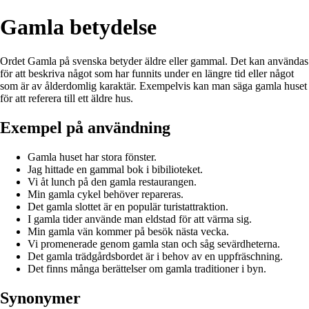
Gamla betydelse
Ordet Gamla på svenska betyder äldre eller gammal. Det kan användas
för att beskriva något som har funnits under en längre tid eller något
som är av ålderdomlig karaktär. Exempelvis kan man säga gamla huset
för att referera till ett äldre hus.
Exempel på användning
Gamla huset har stora fönster.
Jag hittade en gammal bok i bibilioteket.
Vi åt lunch på den gamla restaurangen.
Min gamla cykel behöver repareras.
Det gamla slottet är en populär turistattraktion.
I gamla tider använde man eldstad för att värma sig.
Min gamla vän kommer på besök nästa vecka.
Vi promenerade genom gamla stan och såg sevärdheterna.
Det gamla trädgårdsbordet är i behov av en uppfräschning.
Det finns många berättelser om gamla traditioner i byn.
Synonymer