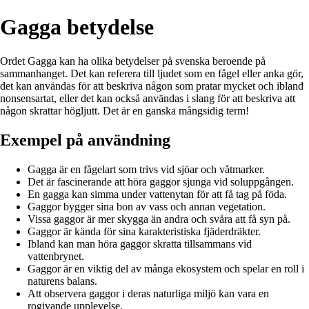
Gagga betydelse
Ordet Gagga kan ha olika betydelser på svenska beroende på
sammanhanget. Det kan referera till ljudet som en fågel eller anka gör,
det kan användas för att beskriva någon som pratar mycket och ibland
nonsensartat, eller det kan också användas i slang för att beskriva att
någon skrattar högljutt. Det är en ganska mångsidig term!
Exempel på användning
Gagga är en fågelart som trivs vid sjöar och våtmarker.
Det är fascinerande att höra gaggor sjunga vid soluppgången.
En gagga kan simma under vattenytan för att få tag på föda.
Gaggor bygger sina bon av vass och annan vegetation.
Vissa gaggor är mer skygga än andra och svåra att få syn på.
Gaggor är kända för sina karakteristiska fjäderdräkter.
Ibland kan man höra gaggor skratta tillsammans vid
vattenbrynet.
Gaggor är en viktig del av många ekosystem och spelar en roll i
naturens balans.
Att observera gaggor i deras naturliga miljö kan vara en
rogivande upplevelse.