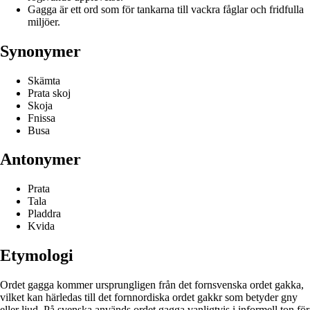
Gagga är ett ord som för tankarna till vackra fåglar och fridfulla
miljöer.
Synonymer
Skämta
Prata skoj
Skoja
Fnissa
Busa
Antonymer
Prata
Tala
Pladdra
Kvida
Etymologi
Ordet gagga kommer ursprungligen från det fornsvenska ordet gakka,
vilket kan härledas till det fornnordiska ordet gakkr som betyder gny
eller ljud. På svenska används ordet gagga vanligtvis i informell ton för