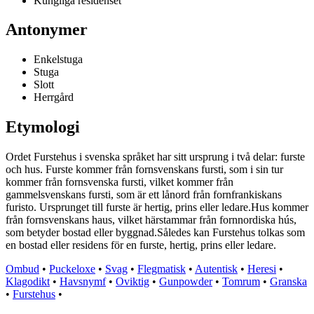
Kungliga residenset
Antonymer
Enkelstuga
Stuga
Slott
Herrgård
Etymologi
Ordet Furstehus i svenska språket har sitt ursprung i två delar: furste
och hus. Furste kommer från fornsvenskans fursti, som i sin tur
kommer från fornsvenska fursti, vilket kommer från
gammelsvenskans fursti, som är ett lånord från fornfrankiskans
furisto. Ursprunget till furste är hertig, prins eller ledare.Hus kommer
från fornsvenskans haus, vilket härstammar från fornnordiska hús,
som betyder bostad eller byggnad.Således kan Furstehus tolkas som
en bostad eller residens för en furste, hertig, prins eller ledare.
Ombud
•
Puckeloxe
•
Svag
•
Flegmatisk
•
Autentisk
•
Heresi
•
Klagodikt
•
Havsnymf
•
Oviktig
•
Gunpowder
•
Tomrum
•
Granska
•
Furstehus
•