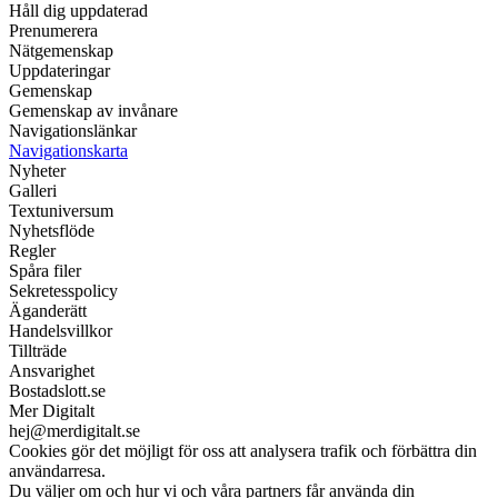
Håll dig uppdaterad
Prenumerera
Nätgemenskap
Uppdateringar
Gemenskap
Gemenskap av invånare
Navigationslänkar
Navigationskarta
Nyheter
Galleri
Textuniversum
Nyhetsflöde
Regler
Spåra filer
Sekretesspolicy
Äganderätt
Handelsvillkor
Tillträde
Ansvarighet
Bostadslott.se
Mer Digitalt
hej@merdigitalt.se
Cookies gör det möjligt för oss att analysera trafik och förbättra din
användarresa.
Du väljer om och hur vi och våra partners får använda din