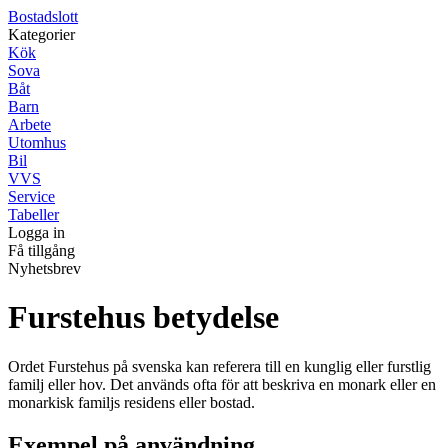
Bostadslott
Kategorier
Kök
Sova
Båt
Barn
Arbete
Utomhus
Bil
VVS
Service
Tabeller
Logga in
Få tillgång
Nyhetsbrev
Furstehus betydelse
Ordet Furstehus på svenska kan referera till en kunglig eller furstlig
familj eller hov. Det används ofta för att beskriva en monark eller en
monarkisk familjs residens eller bostad.
Exempel på användning