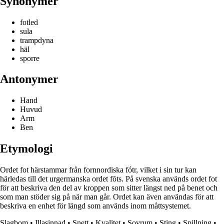
Synonymer
fotled
sula
trampdyna
häl
sporre
Antonymer
Hand
Huvud
Arm
Ben
Etymologi
Ordet fot härstammar från fornnordiska fótr, vilket i sin tur kan
härledas till det urgermanska ordet fōts. På svenska används ordet fot
för att beskriva den del av kroppen som sitter längst ned på benet och
som man stöder sig på när man går. Ordet kan även användas för att
beskriva en enhet för längd som används inom måttsystemet.
Slagbom
•
Illasinnad
•
Snett
•
Kvalitet
•
Sovrum
•
Sting
•
Spillning
•