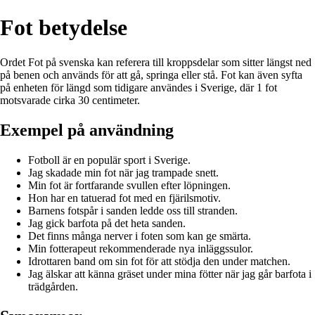
Fot betydelse
Ordet Fot på svenska kan referera till kroppsdelar som sitter längst ned
på benen och används för att gå, springa eller stå. Fot kan även syfta
på enheten för längd som tidigare användes i Sverige, där 1 fot
motsvarade cirka 30 centimeter.
Exempel på användning
Fotboll är en populär sport i Sverige.
Jag skadade min fot när jag trampade snett.
Min fot är fortfarande svullen efter löpningen.
Hon har en tatuerad fot med en fjärilsmotiv.
Barnens fotspår i sanden ledde oss till stranden.
Jag gick barfota på det heta sanden.
Det finns många nerver i foten som kan ge smärta.
Min fotterapeut rekommenderade nya inläggssulor.
Idrottaren band om sin fot för att stödja den under matchen.
Jag älskar att känna gräset under mina fötter när jag går barfota i
trädgården.