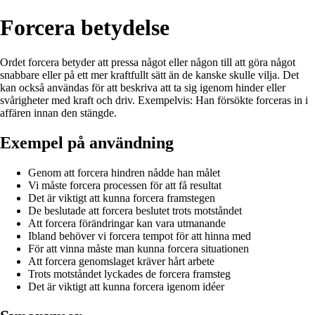
Forcera betydelse
Ordet forcera betyder att pressa något eller någon till att göra något
snabbare eller på ett mer kraftfullt sätt än de kanske skulle vilja. Det
kan också användas för att beskriva att ta sig igenom hinder eller
svårigheter med kraft och driv. Exempelvis: Han försökte forceras in i
affären innan den stängde.
Exempel på användning
Genom att forcera hindren nådde han målet
Vi måste forcera processen för att få resultat
Det är viktigt att kunna forcera framstegen
De beslutade att forcera beslutet trots motståndet
Att forcera förändringar kan vara utmanande
Ibland behöver vi forcera tempot för att hinna med
För att vinna måste man kunna forcera situationen
Att forcera genomslaget kräver hårt arbete
Trots motståndet lyckades de forcera framsteg
Det är viktigt att kunna forcera igenom idéer