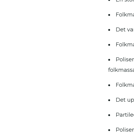
Folkma
Det va
Folkma
Polise
folkmass
Folkma
Det up
Partil
Polise