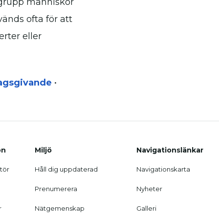
r grupp människor
vänds ofta för att
rter eller
lagsgivande
•
on
Miljö
Navigationslänkar
tör
Håll dig uppdaterad
Navigationskarta
Prenumerera
Nyheter
r
Nätgemenskap
Galleri