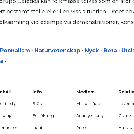
g grupp. Således kan folkmassa tolkas som en sto
 bestämt ställe eller i en viss situation. Ordet an
folksamling vid exempelvis demonstrationer, konse
Pennalism
•
Naturvetenskap
•
Nyck
•
Beta
•
Uts
a
•
ehåll
Info
Medlem
Relati
r till dig
Stöd
Mitt område
Leveran
panjer
Felsökning
Arrangemang
Givare
ensioner
Input
Priser
Hänvisa