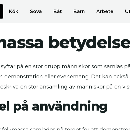
Kök
Sova
Båt
Barn
Arbete
U
massa betydels
yftar på en stor grupp människor som samlas på e
n demonstration eller evenemang. Det kan ocks
 beskriva en stor ansamling av människor på en viss
l på användning
r folkmassa samlades på torget för att demonstrer