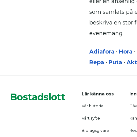
eller en ansenli
som samlats på ett
beskriva en stor 
evenemang.
Adiafora
•
Hora
•
Repa
•
Puta
•
Akt
Bostadslott
Lär känna oss
Inn
Vår historia
Gåvo
Vårt syfte
Kam
Bidragsgivare
Rec