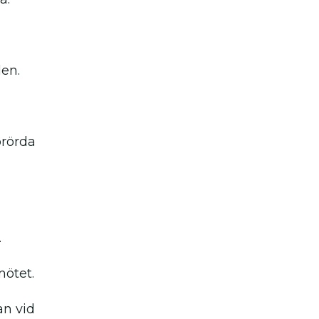
len.
prörda
.
mötet.
an vid