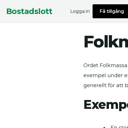
Bostadslott
Logga in
Få tillgång
Folk
Ordet Folkmassa s
exempel under e
generellt för att
Exempe
En sto