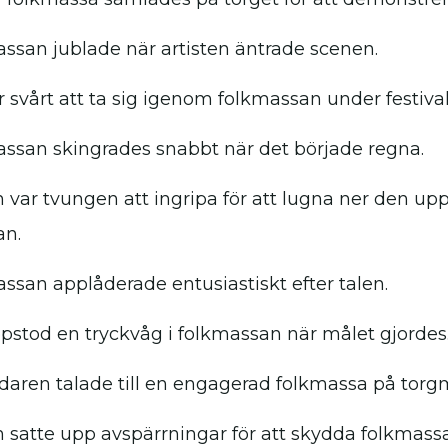
ssan jublade när artisten äntrade scenen.
r svårt att ta sig igenom folkmassan under festiva
ssan skingrades snabbt när det började regna.
n var tvungen att ingripa för att lugna ner den up
an.
ssan applåderade entusiastiskt efter talen.
pstod en tryckvåg i folkmassan när målet gjordes
edaren talade till en engagerad folkmassa på torg
n satte upp avspärrningar för att skydda folkmass