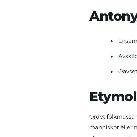
Anton
Ensam
Avskil
Oavset
Etymol
Ordet folkmassa 
människor eller m