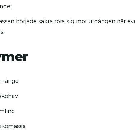
nget.
ssan började sakta röra sig mot utgången när 
s.
ymer
kmängd
skohav
mling
skomassa