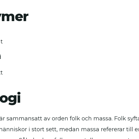
ymer
t
d
t
ogi
är sammansatt av orden folk och massa. Folk syft
änniskor i stort sett, medan massa refererar till