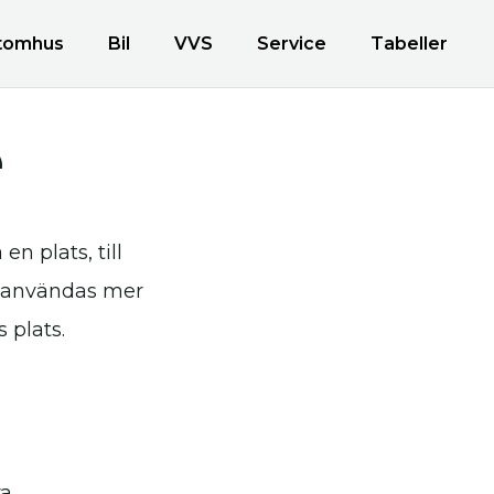
tomhus
Bil
VVS
Service
Tabeller
e
n plats, till
å användas mer
 plats.
a.