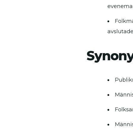
evenema
Folkma
avslutade
Synon
Publi
Männi
Folksa
Männi