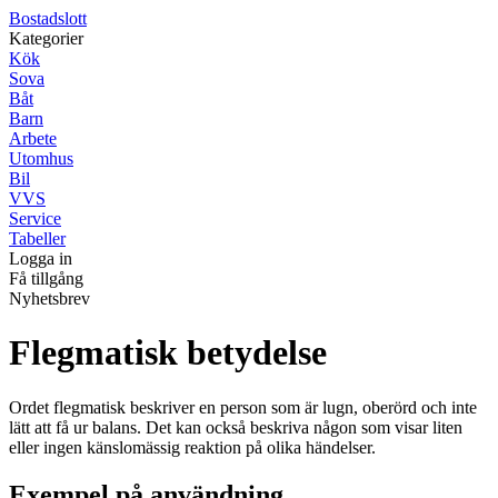
Bostadslott
Kategorier
Kök
Sova
Båt
Barn
Arbete
Utomhus
Bil
VVS
Service
Tabeller
Logga in
Få tillgång
Nyhetsbrev
Flegmatisk betydelse
Ordet flegmatisk beskriver en person som är lugn, oberörd och inte
lätt att få ur balans. Det kan också beskriva någon som visar liten
eller ingen känslomässig reaktion på olika händelser.
Exempel på användning