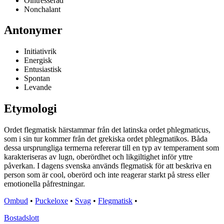
Ointresserad
Nonchalant
Antonymer
Initiativrik
Energisk
Entusiastisk
Spontan
Levande
Etymologi
Ordet flegmatisk härstammar från det latinska ordet phlegmaticus,
som i sin tur kommer från det grekiska ordet phlegmatikos. Båda
dessa ursprungliga termerna refererar till en typ av temperament som
karakteriseras av lugn, oberördhet och likgiltighet inför yttre
påverkan. I dagens svenska används flegmatisk för att beskriva en
person som är cool, oberörd och inte reagerar starkt på stress eller
emotionella påfrestningar.
Ombud
•
Puckeloxe
•
Svag
•
Flegmatisk
•
Bostadslott