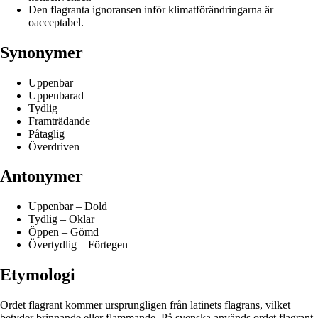
Den flagranta ignoransen inför klimatförändringarna är
oacceptabel.
Synonymer
Uppenbar
Uppenbarad
Tydlig
Framträdande
Påtaglig
Överdriven
Antonymer
Uppenbar – Dold
Tydlig – Oklar
Öppen – Gömd
Övertydlig – Förtegen
Etymologi
Ordet flagrant kommer ursprungligen från latinets flagrans, vilket
betyder brinnande eller flammande. På svenska används ordet flagrant