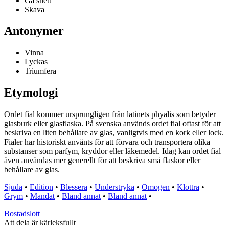
Gå snett
Skava
Antonymer
Vinna
Lyckas
Triumfera
Etymologi
Ordet fial kommer ursprungligen från latinets phyalis som betyder
glasburk eller glasflaska. På svenska används ordet fial oftast för att
beskriva en liten behållare av glas, vanligtvis med en kork eller lock.
Fialer har historiskt använts för att förvara och transportera olika
substanser som parfym, kryddor eller läkemedel. Idag kan ordet fial
även användas mer generellt för att beskriva små flaskor eller
behållare av glas.
Sjuda
•
Edition
•
Blessera
•
Understryka
•
Omogen
•
Klottra
•
Grym
•
Mandat
•
Bland annat
•
Bland annat
•
Bostadslott
Att dela är kärleksfullt