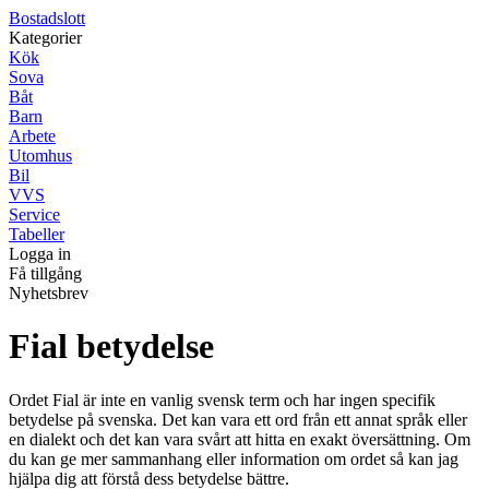
Bostadslott
Kategorier
Kök
Sova
Båt
Barn
Arbete
Utomhus
Bil
VVS
Service
Tabeller
Logga in
Få tillgång
Nyhetsbrev
Fial betydelse
Ordet Fial är inte en vanlig svensk term och har ingen specifik
betydelse på svenska. Det kan vara ett ord från ett annat språk eller
en dialekt och det kan vara svårt att hitta en exakt översättning. Om
du kan ge mer sammanhang eller information om ordet så kan jag
hjälpa dig att förstå dess betydelse bättre.