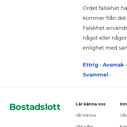
Ordet falskhet hä
kommer från det f
Falskhet används f
något eller någon.
enlighet med sa
Ettrig
•
Avsmak
Svammel
•
Bostadslott
Lär känna oss
Inn
Vår historia
Gåvo
Vårt syfte
Kam