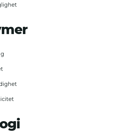
lighet
ymer
ng
et
dighet
icitet
ogi