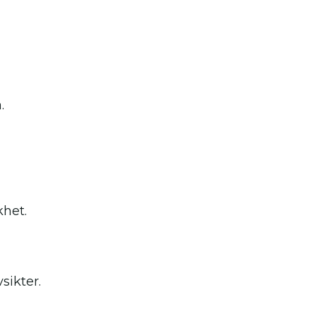
.
khet.
sikter.