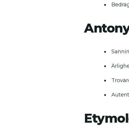
Bedräg
Anton
Sanni
Ärligh
Trovär
Autent
Etymol