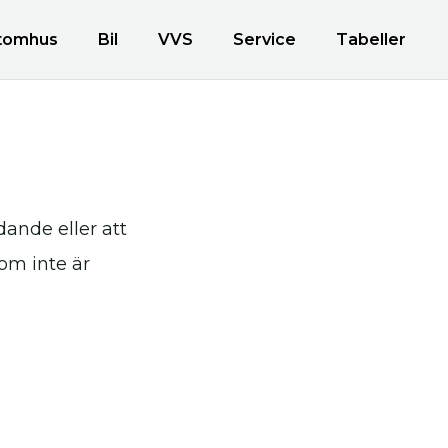
tomhus
Bil
VVS
Service
Tabeller
edande eller att
som inte är