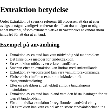
Extraktion betydelse
Ordet Extraktion på svenska refererar till processen att dra ut eller
avlägsna något, vanligtvis refererar det till att dra ut något ur något
annat material, såsom extrahera vätska ur växter eller användas inom
tandvård för att dra ut en tand.
Exempel på användning
Extraktion av en tand kan vara nödvändig vid tandproblem.
Det finns olika metoder för tandextraktion.
En extraktion utförs av en erfaren tandläkare.
Smärtan efter en extraktion kan lindras med smärtstillande.
Extraktion av visdomstand kan vara vanligt förekommande.
Förberedelser inför en extraktion inkluderar ofta
röntgenundersökning.
Efter en extraktion är det viktigt att följa tandläkarens
instruktioner.
Extraktion av en tand kan ibland vara den bästa lösningen för att
lösa ett tandproblem.
För att undvika extraktion är regelbunden tandvård viktigt.
En extraktion kan vara en del av en större tandvårdsbehandling.