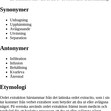
Synonymer
Utdragning
Upphämtning
Avlägsnande
Utvinning
Separation
Antonymer
Infiltration
Infusion
Behållning
Kvarleva
Återstod
Etymologi
Ordet extraktion härstammar från det latinska ordet extractio, som i sin
tur kommer från verbet extrahere som betyder att dra ut eller avlägsna
något. På svenska används ordet extraktion främst inom medicin och
tandvård för att beskriva processen att dra ut eller avlägsna något,