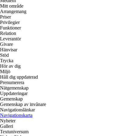
Medlem
Mitt område
Arrangemang
Priser
Privilegier
Funktioner
Relation
Leverantör
Givare
Hänvisar
Stöd
Trycka
Hör av dig
Miljö
Håll dig uppdaterad
Prenumerera
Nätgemenskap
Uppdateringar
Gemenskap
Gemenskap av invånare
Navigationslänkar
Navigationskarta
Nyheter
Galleri
Textuniversum