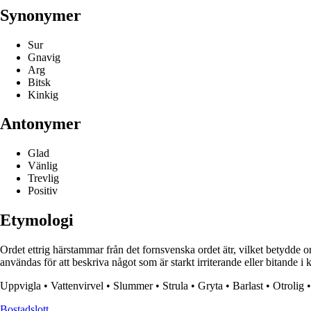
Synonymer
Sur
Gnavig
Arg
Bitsk
Kinkig
Antonymer
Glad
Vänlig
Trevlig
Positiv
Etymologi
Ordet ettrig härstammar från det fornsvenska ordet ätr, vilket betydde on
användas för att beskriva något som är starkt irriterande eller bitande i 
Uppvigla
•
Vattenvirvel
•
Slummer
•
Strula
•
Gryta
•
Barlast
•
Otrolig
Bostadslott