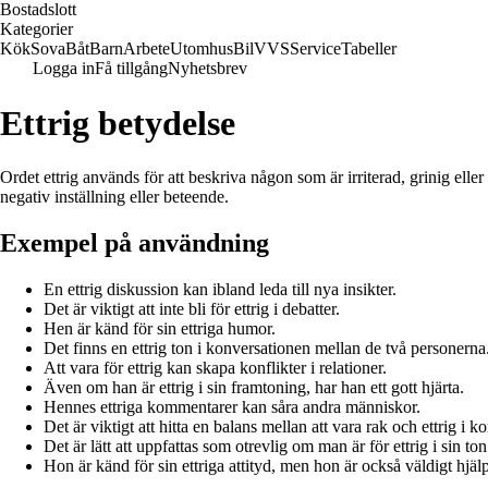
Bostadslott
Kategorier
Kök
Sova
Båt
Barn
Arbete
Utomhus
Bil
VVS
Service
Tabeller
Logga in
Få tillgång
Nyhetsbrev
Ettrig betydelse
Ordet ettrig används för att beskriva någon som är irriterad, grinig elle
negativ inställning eller beteende.
Exempel på användning
En ettrig diskussion kan ibland leda till nya insikter.
Det är viktigt att inte bli för ettrig i debatter.
Hen är känd för sin ettriga humor.
Det finns en ettrig ton i konversationen mellan de två personerna
Att vara för ettrig kan skapa konflikter i relationer.
Även om han är ettrig i sin framtoning, har han ett gott hjärta.
Hennes ettriga kommentarer kan såra andra människor.
Det är viktigt att hitta en balans mellan att vara rak och ettrig i
Det är lätt att uppfattas som otrevlig om man är för ettrig i sin ton
Hon är känd för sin ettriga attityd, men hon är också väldigt hjä