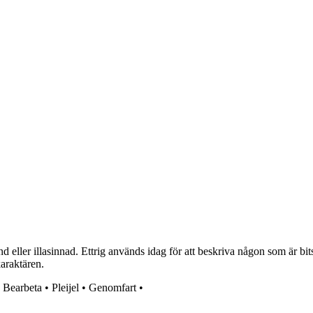
d eller illasinnad. Ettrig används idag för att beskriva någon som är bit
karaktären.
•
Bearbeta
•
Pleijel
•
Genomfart
•