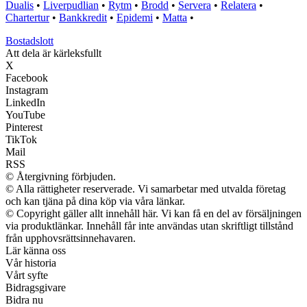
Dualis
•
Liverpudlian
•
Rytm
•
Brodd
•
Servera
•
Relatera
•
Chartertur
•
Bankkredit
•
Epidemi
•
Matta
•
Bostadslott
Att dela är kärleksfullt
X
Facebook
Instagram
LinkedIn
YouTube
Pinterest
TikTok
Mail
RSS
© Återgivning förbjuden.
© Alla rättigheter reserverade. Vi samarbetar med utvalda företag
och kan tjäna på dina köp via våra länkar.
© Copyright gäller allt innehåll här. Vi kan få en del av försäljningen
via produktlänkar. Innehåll får inte användas utan skriftligt tillstånd
från upphovsrättsinnehavaren.
Lär känna oss
Vår historia
Vårt syfte
Bidragsgivare
Bidra nu