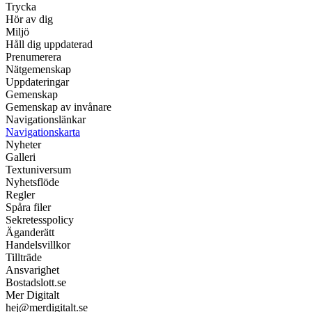
Trycka
Hör av dig
Miljö
Håll dig uppdaterad
Prenumerera
Nätgemenskap
Uppdateringar
Gemenskap
Gemenskap av invånare
Navigationslänkar
Navigationskarta
Nyheter
Galleri
Textuniversum
Nyhetsflöde
Regler
Spåra filer
Sekretesspolicy
Äganderätt
Handelsvillkor
Tillträde
Ansvarighet
Bostadslott.se
Mer Digitalt
hej@merdigitalt.se