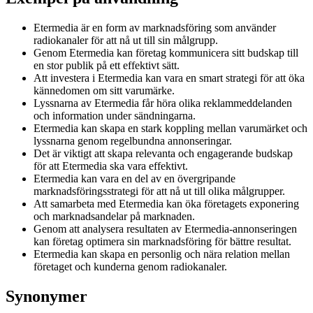
Etermedia är en form av marknadsföring som använder
radiokanaler för att nå ut till sin målgrupp.
Genom Etermedia kan företag kommunicera sitt budskap till
en stor publik på ett effektivt sätt.
Att investera i Etermedia kan vara en smart strategi för att öka
kännedomen om sitt varumärke.
Lyssnarna av Etermedia får höra olika reklammeddelanden
och information under sändningarna.
Etermedia kan skapa en stark koppling mellan varumärket och
lyssnarna genom regelbundna annonseringar.
Det är viktigt att skapa relevanta och engagerande budskap
för att Etermedia ska vara effektivt.
Etermedia kan vara en del av en övergripande
marknadsföringsstrategi för att nå ut till olika målgrupper.
Att samarbeta med Etermedia kan öka företagets exponering
och marknadsandelar på marknaden.
Genom att analysera resultaten av Etermedia-annonseringen
kan företag optimera sin marknadsföring för bättre resultat.
Etermedia kan skapa en personlig och nära relation mellan
företaget och kunderna genom radiokanaler.
Synonymer