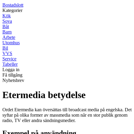
Bostadslott
Kategorier
Kök
Sova
Båt
Barn
Arbete
Utomhus
Bil
VVS
Service
Tabeller
Logga in
Få tillgång
Nyhetsbrev
Etermedia betydelse
Ordet Etermedia kan översättas till broadcast media på engelska. Det
syftar på olika former av massmedia som når en stor publik genom
radio, TV eller andra sändningsmedier.
Exempel på användning