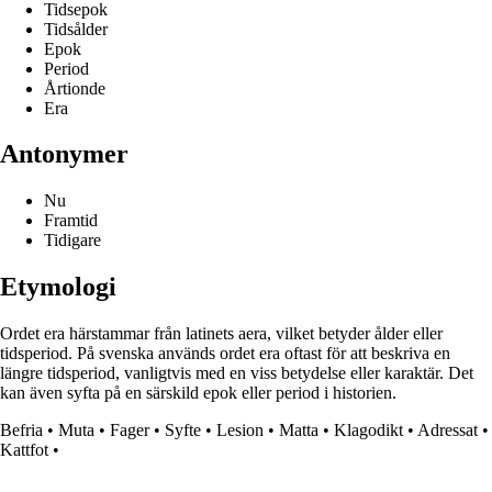
Tidsepok
Tidsålder
Epok
Period
Årtionde
Era
Antonymer
Nu
Framtid
Tidigare
Etymologi
Ordet era härstammar från latinets aera, vilket betyder ålder eller
tidsperiod. På svenska används ordet era oftast för att beskriva en
längre tidsperiod, vanligtvis med en viss betydelse eller karaktär. Det
kan även syfta på en särskild epok eller period i historien.
Befria
•
Muta
•
Fager
•
Syfte
•
Lesion
•
Matta
•
Klagodikt
•
Adressat
•
Kattfot
•