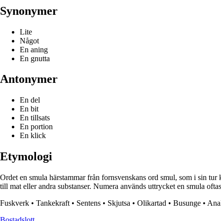
Synonymer
Lite
Något
En aning
En gnutta
Antonymer
En del
En bit
En tillsats
En portion
En klick
Etymologi
Ordet en smula härstammar från fornsvenskans ord smul, som i sin tur 
till mat eller andra substanser. Numera används uttrycket en smula oftast
Fuskverk
•
Tankekraft
•
Sentens
•
Skjutsa
•
Olikartad
•
Busunge
•
Ana
Bostadslott