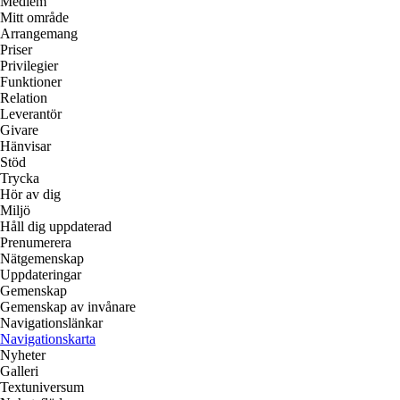
Medlem
Mitt område
Arrangemang
Priser
Privilegier
Funktioner
Relation
Leverantör
Givare
Hänvisar
Stöd
Trycka
Hör av dig
Miljö
Håll dig uppdaterad
Prenumerera
Nätgemenskap
Uppdateringar
Gemenskap
Gemenskap av invånare
Navigationslänkar
Navigationskarta
Nyheter
Galleri
Textuniversum