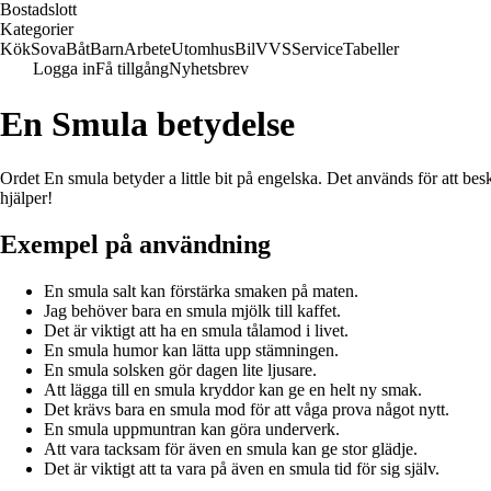
Bostadslott
Kategorier
Kök
Sova
Båt
Barn
Arbete
Utomhus
Bil
VVS
Service
Tabeller
Logga in
Få tillgång
Nyhetsbrev
En Smula betydelse
Ordet En smula betyder a little bit på engelska. Det används för att bes
hjälper!
Exempel på användning
En smula salt kan förstärka smaken på maten.
Jag behöver bara en smula mjölk till kaffet.
Det är viktigt att ha en smula tålamod i livet.
En smula humor kan lätta upp stämningen.
En smula solsken gör dagen lite ljusare.
Att lägga till en smula kryddor kan ge en helt ny smak.
Det krävs bara en smula mod för att våga prova något nytt.
En smula uppmuntran kan göra underverk.
Att vara tacksam för även en smula kan ge stor glädje.
Det är viktigt att ta vara på även en smula tid för sig själv.