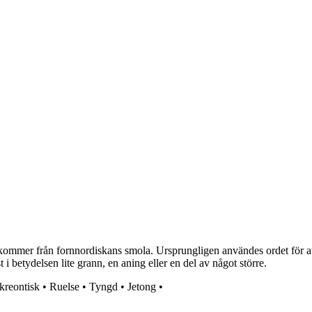
kommer från fornnordiskans smola. Ursprungligen användes ordet för att
 i betydelsen lite grann, en aning eller en del av något större.
kreontisk
•
Ruelse
•
Tyngd
•
Jetong
•