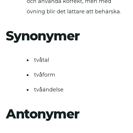
och använda korrekt, men med
övning blir det lättare att behärska.
Synonymer
tvåtal
tvåform
tvåändelse
Antonymer