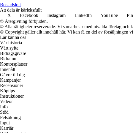
Bostadslott
Att dela är kärleksfullt
X
Facebook
Instagram
LinkedIn
YouTube
Pin
© Återgivning förbjuden.
© Alla rättigheter reserverade. Vi samarbetar med utvalda företag och k
© Copyright gäller allt innehåll här. Vi kan få en del av försäljningen v
Lär känna oss
Vår historia
Vårt syfte
Bidragsgivare
Bidra nu
Kontorsplatser
Innehåll
Gåvor till dig
Kampanjer
Recensioner
Köptips
Instruktioner
Videor
Info
Stöd
Felsökning
Input
Karriär