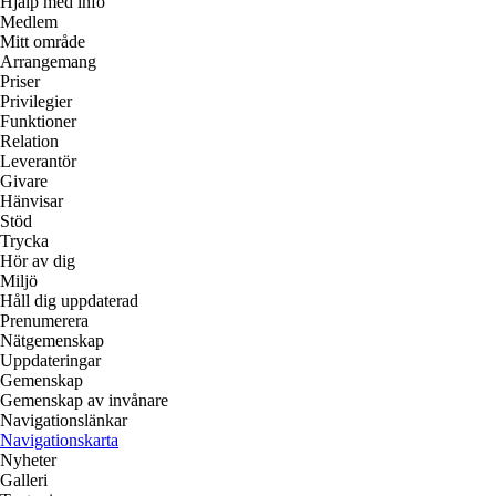
Hjälp med info
Medlem
Mitt område
Arrangemang
Priser
Privilegier
Funktioner
Relation
Leverantör
Givare
Hänvisar
Stöd
Trycka
Hör av dig
Miljö
Håll dig uppdaterad
Prenumerera
Nätgemenskap
Uppdateringar
Gemenskap
Gemenskap av invånare
Navigationslänkar
Navigationskarta
Nyheter
Galleri