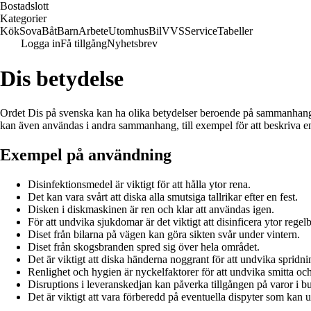
Bostadslott
Kategorier
Kök
Sova
Båt
Barn
Arbete
Utomhus
Bil
VVS
Service
Tabeller
Logga in
Få tillgång
Nyhetsbrev
Dis betydelse
Ordet Dis på svenska kan ha olika betydelser beroende på sammanhanget.
kan även användas i andra sammanhang, till exempel för att beskriva en o
Exempel på användning
Disinfektionsmedel är viktigt för att hålla ytor rena.
Det kan vara svårt att diska alla smutsiga tallrikar efter en fest.
Disken i diskmaskinen är ren och klar att användas igen.
För att undvika sjukdomar är det viktigt att disinficera ytor regel
Diset från bilarna på vägen kan göra sikten svår under vintern.
Diset från skogsbranden spred sig över hela området.
Det är viktigt att diska händerna noggrant för att undvika spridni
Renlighet och hygien är nyckelfaktorer för att undvika smitta oc
Disruptions i leveranskedjan kan påverka tillgången på varor i bu
Det är viktigt att vara förberedd på eventuella dispyter som kan u