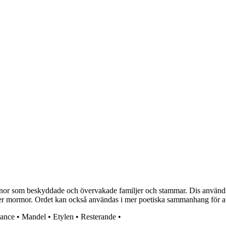
nnor som beskyddade och övervakade familjer och stammar. Dis används i
 eller mormor. Ordet kan också användas i mer poetiska sammanhang för att
ance
•
Mandel
•
Etylen
•
Resterande
•