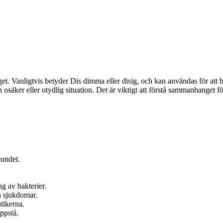
 Vanligtvis betyder Dis dimma eller disig, och kan användas för att bes
säker eller otydlig situation. Det är viktigt att förstå sammanhanget för
bundet.
ng av bakterier.
h sjukdomar.
tikerna.
ppstå.