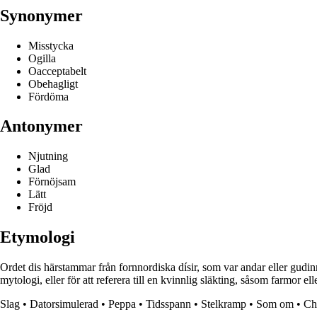
Synonymer
Misstycka
Ogilla
Oacceptabelt
Obehagligt
Fördöma
Antonymer
Njutning
Glad
Förnöjsam
Lätt
Fröjd
Etymologi
Ordet dis härstammar från fornnordiska dísir, som var andar eller gudi
mytologi, eller för att referera till en kvinnlig släkting, såsom farmor
Slag
•
Datorsimulerad
•
Peppa
•
Tidsspann
•
Stelkramp
•
Som om
•
Ch