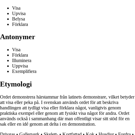
Visa
Upvisa
Belysa
Förklara
Antonymer
Visa
Förklara
Illuminera
Uppvisa
Exemplifiera
Etymologi
Ordet demonstrera härstammar från latinets demonstrare, vilket betyder
att visa eller peka på. I svenskan används ordet för att beskriva
handlingen att tydligt visa eller förklara något, vanligtvis genom
praktiska exempel eller genom att fysiskt visa något för andra. Ordet
används också i sammanhang där man offentligt visar sitt stöd för en
sak eller en idé genom att delta i en demonstration.
Drivgas
•
Gallerverk
•
Skelett-
•
Kortfattad
•
Kok
•
Husdjur
•
Fordra
•