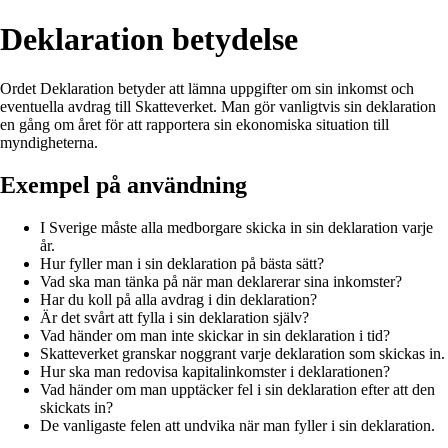
Deklaration betydelse
Ordet Deklaration betyder att lämna uppgifter om sin inkomst och
eventuella avdrag till Skatteverket. Man gör vanligtvis sin deklaration
en gång om året för att rapportera sin ekonomiska situation till
myndigheterna.
Exempel på användning
I Sverige måste alla medborgare skicka in sin deklaration varje
år.
Hur fyller man i sin deklaration på bästa sätt?
Vad ska man tänka på när man deklarerar sina inkomster?
Har du koll på alla avdrag i din deklaration?
Är det svårt att fylla i sin deklaration själv?
Vad händer om man inte skickar in sin deklaration i tid?
Skatteverket granskar noggrant varje deklaration som skickas in.
Hur ska man redovisa kapitalinkomster i deklarationen?
Vad händer om man upptäcker fel i sin deklaration efter att den
skickats in?
De vanligaste felen att undvika när man fyller i sin deklaration.