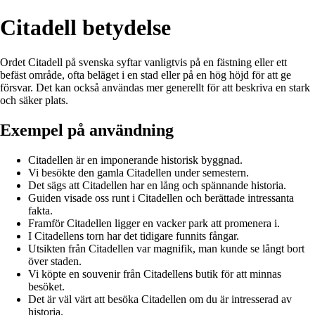
Citadell betydelse
Ordet Citadell på svenska syftar vanligtvis på en fästning eller ett
befäst område, ofta beläget i en stad eller på en hög höjd för att ge
försvar. Det kan också användas mer generellt för att beskriva en stark
och säker plats.
Exempel på användning
Citadellen är en imponerande historisk byggnad.
Vi besökte den gamla Citadellen under semestern.
Det sägs att Citadellen har en lång och spännande historia.
Guiden visade oss runt i Citadellen och berättade intressanta
fakta.
Framför Citadellen ligger en vacker park att promenera i.
I Citadellens torn har det tidigare funnits fångar.
Utsikten från Citadellen var magnifik, man kunde se långt bort
över staden.
Vi köpte en souvenir från Citadellens butik för att minnas
besöket.
Det är väl värt att besöka Citadellen om du är intresserad av
historia.