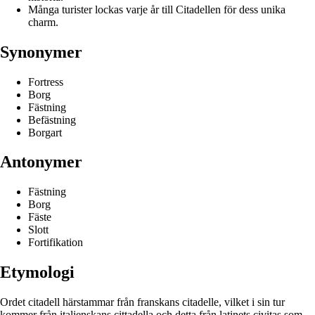
Många turister lockas varje år till Citadellen för dess unika
charm.
Synonymer
Fortress
Borg
Fästning
Befästning
Borgart
Antonymer
Fästning
Borg
Fäste
Slott
Fortifikation
Etymologi
Ordet citadell härstammar från franskans citadelle, vilket i sin tur
kommer från italienskans cittadella och detta från latinets civitas som