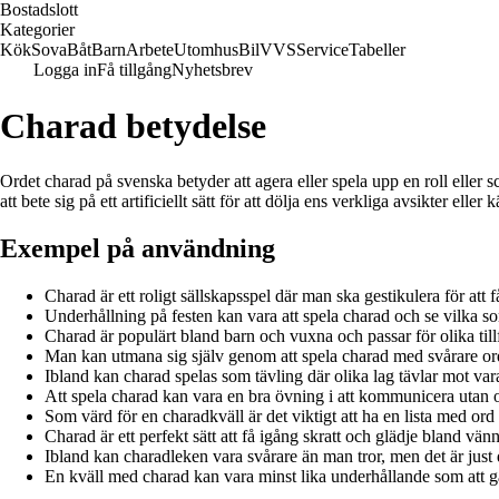
Bostadslott
Kategorier
Kök
Sova
Båt
Barn
Arbete
Utomhus
Bil
VVS
Service
Tabeller
Logga in
Få tillgång
Nyhetsbrev
Charad betydelse
Ordet charad på svenska betyder att agera eller spela upp en roll eller 
att bete sig på ett artificiellt sätt för att dölja ens verkliga avsikter eller k
Exempel på användning
Charad är ett roligt sällskapsspel där man ska gestikulera för att få s
Underhållning på festen kan vara att spela charad och se vilka som
Charad är populärt bland barn och vuxna och passar för olika till
Man kan utmana sig själv genom att spela charad med svårare ord o
Ibland kan charad spelas som tävling där olika lag tävlar mot varan
Att spela charad kan vara en bra övning i att kommunicera utan or
Som värd för en charadkväll är det viktigt att ha en lista med ord e
Charad är ett perfekt sätt att få igång skratt och glädje bland v
Ibland kan charadleken vara svårare än man tror, men det är just d
En kväll med charad kan vara minst lika underhållande som att gå