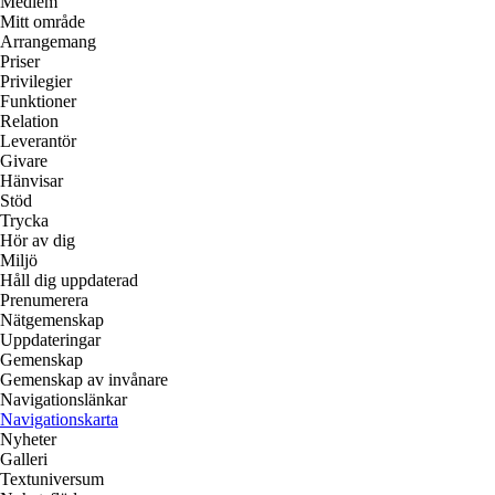
Medlem
Mitt område
Arrangemang
Priser
Privilegier
Funktioner
Relation
Leverantör
Givare
Hänvisar
Stöd
Trycka
Hör av dig
Miljö
Håll dig uppdaterad
Prenumerera
Nätgemenskap
Uppdateringar
Gemenskap
Gemenskap av invånare
Navigationslänkar
Navigationskarta
Nyheter
Galleri
Textuniversum