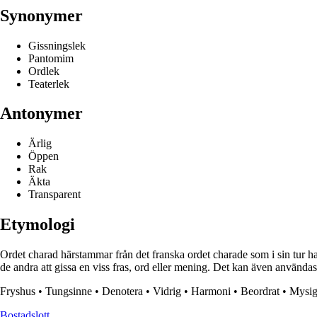
Synonymer
Gissningslek
Pantomim
Ordlek
Teaterlek
Antonymer
Ärlig
Öppen
Rak
Äkta
Transparent
Etymologi
Ordet charad härstammar från det franska ordet charade som i sin tur har s
de andra att gissa en viss fras, ord eller mening. Det kan även användas 
Fryshus
•
Tungsinne
•
Denotera
•
Vidrig
•
Harmoni
•
Beordrat
•
Mysi
Bostadslott