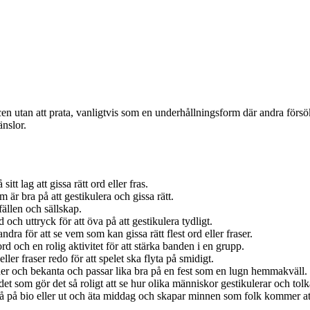
scen utan att prata, vanligtvis som en underhållningsform där andra försö
änslor.
itt lag att gissa rätt ord eller fras.
 är bra på att gestikulera och gissa rätt.
fällen och sällskap.
ch uttryck för att öva på att gestikulera tydligt.
dra för att se vem som kan gissa rätt flest ord eller fraser.
d och en rolig aktivitet för att stärka banden i en grupp.
ller fraser redo för att spelet ska flyta på smidigt.
änner och bekanta och passar lika bra på en fest som en lugn hemmakväll.
et som gör det så roligt att se hur olika människor gestikulerar och tolka
 på bio eller ut och äta middag och skapar minnen som folk kommer att s