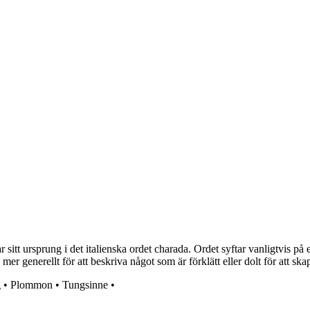
itt ursprung i det italienska ordet charada. Ordet syftar vanligtvis på en
mer generellt för att beskriva något som är förklätt eller dolt för att sk
g
•
Plommon
•
Tungsinne
•