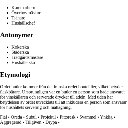
Kammarherre
Överhovmästare
Tjänare
Hushållschef
Antonymer
Kokerska
Städerska
Trädgårdsmästare
Hushållerska
Etymologi
Ordet butler kommer från det franska ordet bouteillier, vilket betyder
flaskbärare. Ursprungligen var en butler en person som hade ansvaret
för vinskällaren och serverade drycker till adeln. Med tiden har
betydelsen av ordet utvecklats till att inkludera en person som ansvarar
för hushållets servering och matlagning.
Fial
•
Oreda
•
Subtil
•
Projektil
•
Pittoresk
•
Svammel
•
Ynklig
•
Aggregerad
•
Tillgiven
•
Drypa
•