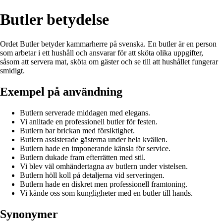
Butler betydelse
Ordet Butler betyder kammarherre på svenska. En butler är en person
som arbetar i ett hushåll och ansvarar för att sköta olika uppgifter,
såsom att servera mat, sköta om gäster och se till att hushållet fungerar
smidigt.
Exempel på användning
Butlern serverade middagen med elegans.
Vi anlitade en professionell butler för festen.
Butlern bar brickan med försiktighet.
Butlern assisterade gästerna under hela kvällen.
Butlern hade en imponerande känsla för service.
Butlern dukade fram efterrätten med stil.
Vi blev väl omhändertagna av butlern under vistelsen.
Butlern höll koll på detaljerna vid serveringen.
Butlern hade en diskret men professionell framtoning.
Vi kände oss som kungligheter med en butler till hands.
Synonymer