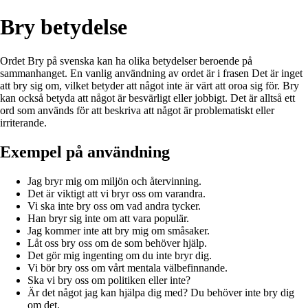
Bry betydelse
Ordet Bry på svenska kan ha olika betydelser beroende på
sammanhanget. En vanlig användning av ordet är i frasen Det är inget
att bry sig om, vilket betyder att något inte är värt att oroa sig för. Bry
kan också betyda att något är besvärligt eller jobbigt. Det är alltså ett
ord som används för att beskriva att något är problematiskt eller
irriterande.
Exempel på användning
Jag bryr mig om miljön och återvinning.
Det är viktigt att vi bryr oss om varandra.
Vi ska inte bry oss om vad andra tycker.
Han bryr sig inte om att vara populär.
Jag kommer inte att bry mig om småsaker.
Låt oss bry oss om de som behöver hjälp.
Det gör mig ingenting om du inte bryr dig.
Vi bör bry oss om vårt mentala välbefinnande.
Ska vi bry oss om politiken eller inte?
Är det något jag kan hjälpa dig med? Du behöver inte bry dig
om det.