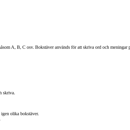
 såsom A, B, C osv. Bokstäver används för att skriva ord och meningar p
h skriva.
a igen olika bokstäver.
.