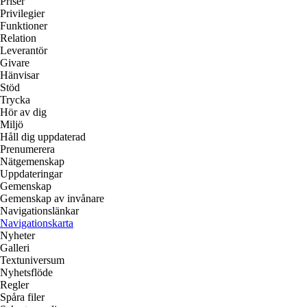
Priser
Privilegier
Funktioner
Relation
Leverantör
Givare
Hänvisar
Stöd
Trycka
Hör av dig
Miljö
Håll dig uppdaterad
Prenumerera
Nätgemenskap
Uppdateringar
Gemenskap
Gemenskap av invånare
Navigationslänkar
Navigationskarta
Nyheter
Galleri
Textuniversum
Nyhetsflöde
Regler
Spåra filer