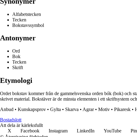
Synonymer
Alfabetstecken
Tecken
Bokstavssymbol
Antonymer
Ord
Bok
Tecken
Skrift
Etymologi
Ordet bokstav kommer från de gammelsvenska orden bók (bok) och staf (
skrivet material. Bokstäver är de minsta elementen i ett skriftsystem och 
Anbud
•
Kunskapsprov
•
Gylta
•
Skarva
•
Agrar
•
Motiv
•
Pikaresk
•
Bostadslott
Att dela är kärleksfullt
X
Facebook
Instagram
LinkedIn
YouTube
Pin
© Återgivning förbjuden.