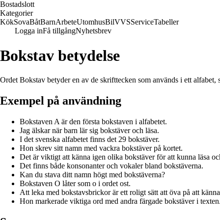
Bostadslott
Kategorier
Kök
Sova
Båt
Barn
Arbete
Utomhus
Bil
VVS
Service
Tabeller
Logga in
Få tillgång
Nyhetsbrev
Bokstav betydelse
Ordet Bokstav betyder en av de skrifttecken som används i ett alfabet,
Exempel på användning
Bokstaven A är den första bokstaven i alfabetet.
Jag älskar när barn lär sig bokstäver och läsa.
I det svenska alfabetet finns det 29 bokstäver.
Hon skrev sitt namn med vackra bokstäver på kortet.
Det är viktigt att känna igen olika bokstäver för att kunna läsa oc
Det finns både konsonanter och vokaler bland bokstäverna.
Kan du stava ditt namn högt med bokstäverna?
Bokstaven O låter som o i ordet ost.
Att leka med bokstavsbrickor är ett roligt sätt att öva på att känn
Hon markerade viktiga ord med andra färgade bokstäver i texten