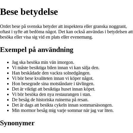
Bese betydelse
Ordet bese på svenska betyder att inspektera eller granska noggrant,
oftast i syfte att bedöma något. Det kan också användas i betydelsen att
besöka eller visa sig vid en plats eller evenemang.
Exempel på användning
Jag ska besöka min vän imorgon.
Vi måste besiktiga bilen innan vi kan sälja den.
Han beskådade den vackra solnedgången.
Vi bör bese kvaliteten innan vi köper något.
Hon besegrade sina motståndare i tävlingen.
Det är viktigt att besiktiga huset innan köpet.
Vi bör besöka den nya restaurangen i stan.
De besåg de historiska ruinerna på resan.
Det är dags att besikta cykeln innan sommarsäsongen.
Min mormor besåg mig varje sommar när jag var liten.
Synonymer