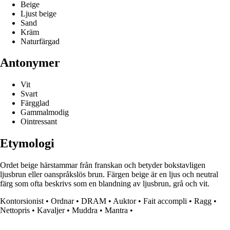
Beige
Ljust beige
Sand
Kräm
Naturfärgad
Antonymer
Vit
Svart
Färgglad
Gammalmodig
Ointressant
Etymologi
Ordet beige härstammar från franskan och betyder bokstavligen
ljusbrun eller oanspråkslös brun. Färgen beige är en ljus och neutral
färg som ofta beskrivs som en blandning av ljusbrun, grå och vit.
Kontorsionist
•
Ordnar
•
DRAM
•
Auktor
•
Fait accompli
•
Ragg
•
Nettopris
•
Kavaljer
•
Muddra
•
Mantra
•