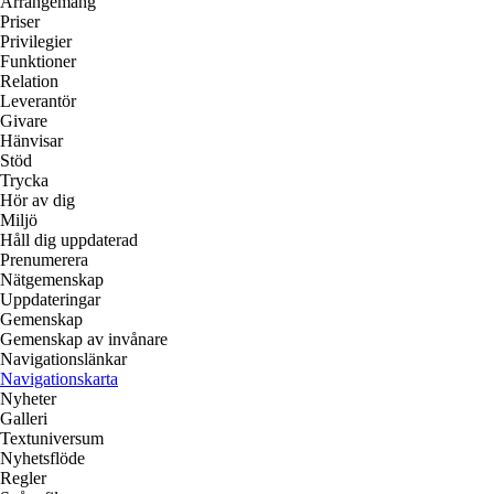
Arrangemang
Priser
Privilegier
Funktioner
Relation
Leverantör
Givare
Hänvisar
Stöd
Trycka
Hör av dig
Miljö
Håll dig uppdaterad
Prenumerera
Nätgemenskap
Uppdateringar
Gemenskap
Gemenskap av invånare
Navigationslänkar
Navigationskarta
Nyheter
Galleri
Textuniversum
Nyhetsflöde
Regler