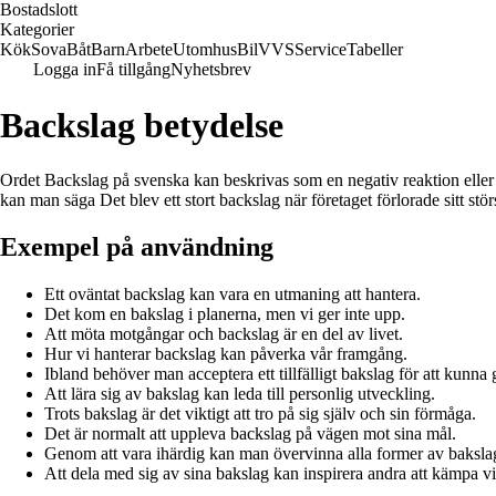
Bostadslott
Kategorier
Kök
Sova
Båt
Barn
Arbete
Utomhus
Bil
VVS
Service
Tabeller
Logga in
Få tillgång
Nyhetsbrev
Backslag betydelse
Ordet Backslag på svenska kan beskrivas som en negativ reaktion eller 
kan man säga Det blev ett stort backslag när företaget förlorade sitt stö
Exempel på användning
Ett oväntat backslag kan vara en utmaning att hantera.
Det kom en bakslag i planerna, men vi ger inte upp.
Att möta motgångar och backslag är en del av livet.
Hur vi hanterar backslag kan påverka vår framgång.
Ibland behöver man acceptera ett tillfälligt bakslag för att kunna 
Att lära sig av bakslag kan leda till personlig utveckling.
Trots bakslag är det viktigt att tro på sig själv och sin förmåga.
Det är normalt att uppleva backslag på vägen mot sina mål.
Genom att vara ihärdig kan man övervinna alla former av baksla
Att dela med sig av sina bakslag kan inspirera andra att kämpa vi