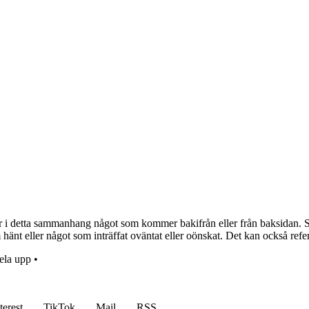
i detta sammanhang något som kommer bakifrån eller från baksidan. Slag
nt eller något som inträffat oväntat eller oönskat. Det kan också refere
ela upp
•
terest
TikTok
Mail
RSS