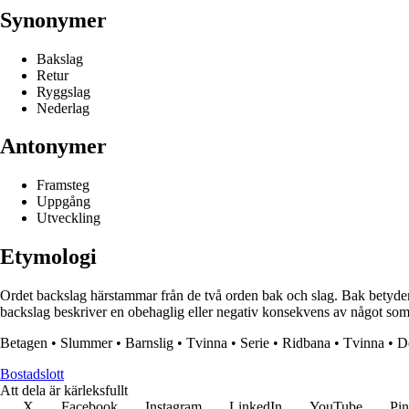
Synonymer
Bakslag
Retur
Ryggslag
Nederlag
Antonymer
Framsteg
Uppgång
Utveckling
Etymologi
Ordet backslag härstammar från de två orden bak och slag. Bak betyder 
backslag beskriver en obehaglig eller negativ konsekvens av något som hä
Betagen
•
Slummer
•
Barnslig
•
Tvinna
•
Serie
•
Ridbana
•
Tvinna
•
D
Bostadslott
Att dela är kärleksfullt
X
Facebook
Instagram
LinkedIn
YouTube
Pin