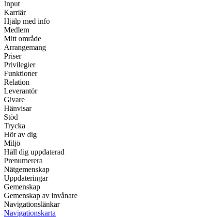
Input
Karriär
Hjälp med info
Medlem
Mitt område
Arrangemang
Priser
Privilegier
Funktioner
Relation
Leverantör
Givare
Hänvisar
Stöd
Trycka
Hör av dig
Miljö
Håll dig uppdaterad
Prenumerera
Nätgemenskap
Uppdateringar
Gemenskap
Gemenskap av invånare
Navigationslänkar
Navigationskarta