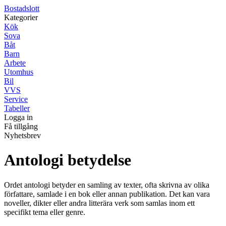
Bostadslott
Kategorier
Kök
Sova
Båt
Barn
Arbete
Utomhus
Bil
VVS
Service
Tabeller
Logga in
Få tillgång
Nyhetsbrev
Antologi betydelse
Ordet antologi betyder en samling av texter, ofta skrivna av olika
författare, samlade i en bok eller annan publikation. Det kan vara
noveller, dikter eller andra litterära verk som samlas inom ett
specifikt tema eller genre.