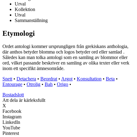
Urval
Kollektion
Utval
Sammanställning
Etymologi
Ordet antologi kommer ursprungligen från grekiskans anthologia,
där anthos betyder blomma och logos betyder ord eller samlad .
Således kan man tolka antologi som en samling av blommor eller
ord, vilket passande beskriver en samling av olika texter eller verk
inom ett specifikt ämnesområde.
Snett
•
Detachera
•
Beordrat
•
Argot
•
Konsultation
•
Beta
•
Entourage
•
Otrolig
•
Bah
•
Origo
•
Bostadslott
Att dela är kärleksfullt
X
Facebook
Instagram
LinkedIn
YouTube
Pinterest