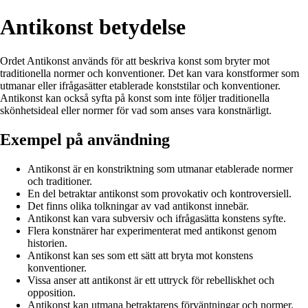
Antikonst betydelse
Ordet Antikonst används för att beskriva konst som bryter mot
traditionella normer och konventioner. Det kan vara konstformer som
utmanar eller ifrågasätter etablerade konststilar och konventioner.
Antikonst kan också syfta på konst som inte följer traditionella
skönhetsideal eller normer för vad som anses vara konstnärligt.
Exempel på användning
Antikonst är en konstriktning som utmanar etablerade normer
och traditioner.
En del betraktar antikonst som provokativ och kontroversiell.
Det finns olika tolkningar av vad antikonst innebär.
Antikonst kan vara subversiv och ifrågasätta konstens syfte.
Flera konstnärer har experimenterat med antikonst genom
historien.
Antikonst kan ses som ett sätt att bryta mot konstens
konventioner.
Vissa anser att antikonst är ett uttryck för rebelliskhet och
opposition.
Antikonst kan utmana betraktarens förväntningar och normer.