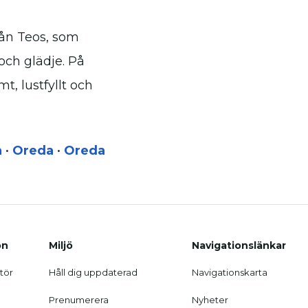
ån Teos, som
 och glädje. På
, lustfyllt och
a
•
Oreda
•
Oreda
on
Miljö
Navigationslänkar
tör
Håll dig uppdaterad
Navigationskarta
Prenumerera
Nyheter