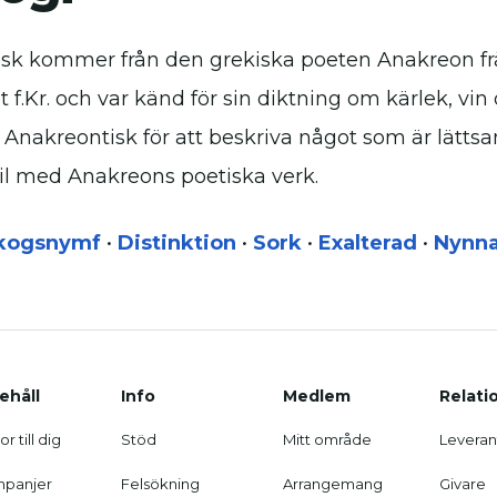
sk kommer från den grekiska poeten Anakreon fr
 f.Kr. och var känd för sin diktning om kärlek, vin
nakreontisk för att beskriva något som är lättsamt
 stil med Anakreons poetiska verk.
kogsnymf
•
Distinktion
•
Sork
•
Exalterad
•
Nynn
ehåll
Info
Medlem
Relati
r till dig
Stöd
Mitt område
Leveran
panjer
Felsökning
Arrangemang
Givare