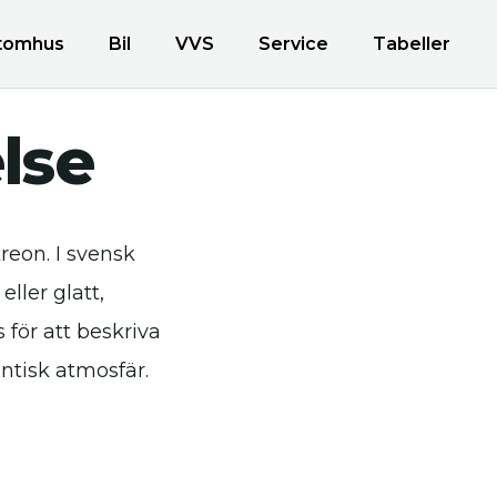
tomhus
Bil
VVS
Service
Tabeller
lse
eon. I svensk
ller glatt,
för att beskriva
ntisk atmosfär.