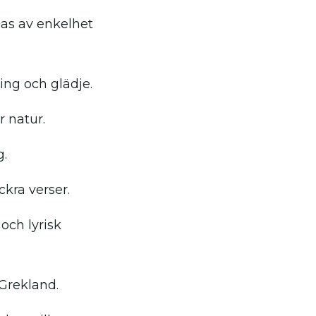
as av enkelhet
ing och glädje.
r natur.
g.
kra verser.
 och lyrisk
 Grekland.