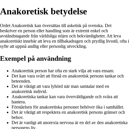
Anakoretisk betydelse
Ordet Anakoretisk kan översättas till asketisk på svenska. Det
beskriver en person eller handling som är extremt enkel och
avståndstagande från världsliga nöjen och bekvämligheter. Att leva
anakoretiskt innebär att leva en tillbakadragen och prydlig livsstil, ofta i
syfte att uppnå andlig eller personlig utveckling.
Exempel på användning
Anakoretisk person har ofta en stark vilja att vara ensam.
Det kan vara svårt att förstå en anakoretisk persons tankar och
beteenden.
Det är viktigt att vara lyhörd när man samtalar med en
anakoretisk individ.
Anakoretiska tankar kan vara överväldigande och svåra att
hantera.
Förståelsen för anakoretiska personer behöver öka i samhället.
Det är viktigt att respektera en anakoretisk persons gränser och
behov.
Det är vanligt att anorexia nervosa är en del av den anakoretiska
personens liv.