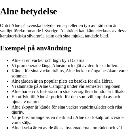
Alne betydelse
Ordet Alne på svenska betyder en asp eller en typ av träd som är
vanligt förekommande i Sverige. Aspträdet kan kännetecknas av dess
karakteristiska silvergråa stam och sina mjuka, tandade blad.
Exempel på användning
Alne är en vacker och lugn by i Dalarna.
Vi promenerade längs Alneån och njöt av den friska luften.
Kända för sina vackra trähus, Alne lockar många besökare varje
sommar.
Alnegården är en populär plats att besöka för alla åldrar.
Vi stannade på Alne Camping under vår semester i regionen.
Alne har en rik historia som sträcker sig flera hundra år tillbaka.
En utflykt till Alne är perfekt för den som vill koppla av och
njuta av naturen.
Alne skogar är kända för sina vackra vandringsleder och rika
djurliv.
Varje höst arrangeras en marknad i Alne där lokalproducerade
varor säljs.
Alne kyrka är en av de äldsta byggnaderna i området och väl