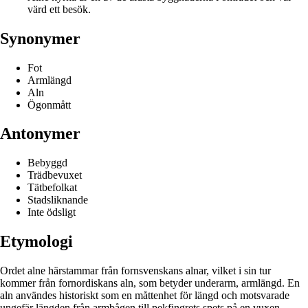
värd ett besök.
Synonymer
Fot
Armlängd
Aln
Ögonmått
Antonymer
Bebyggd
Trädbevuxet
Tätbefolkat
Stadsliknande
Inte ödsligt
Etymologi
Ordet alne härstammar från fornsvenskans alnar, vilket i sin tur
kommer från fornordiskans aln, som betyder underarm, armlängd. En
aln användes historiskt som en måttenhet för längd och motsvarade
ungefär längden från armbågen till pekfingrets spets på en vuxen