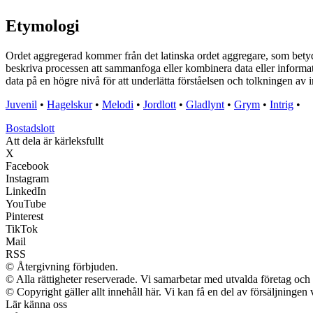
Etymologi
Ordet aggregerad kommer från det latinska ordet aggregare, som betyde
beskriva processen att sammanfoga eller kombinera data eller informati
data på en högre nivå för att underlätta förståelsen och tolkningen av 
Juvenil
•
Hagelskur
•
Melodi
•
Jordlott
•
Gladlynt
•
Grym
•
Intrig
•
Bostadslott
Att dela är kärleksfullt
X
Facebook
Instagram
LinkedIn
YouTube
Pinterest
TikTok
Mail
RSS
© Återgivning förbjuden.
© Alla rättigheter reserverade. Vi samarbetar med utvalda företag och 
© Copyright gäller allt innehåll här. Vi kan få en del av försäljningen 
Lär känna oss