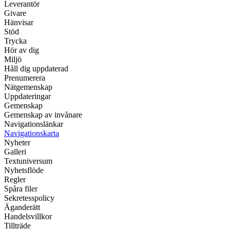
Leverantör
Givare
Hänvisar
Stöd
Trycka
Hör av dig
Miljö
Håll dig uppdaterad
Prenumerera
Nätgemenskap
Uppdateringar
Gemenskap
Gemenskap av invånare
Navigationslänkar
Navigationskarta
Nyheter
Galleri
Textuniversum
Nyhetsflöde
Regler
Spåra filer
Sekretesspolicy
Äganderätt
Handelsvillkor
Tillträde