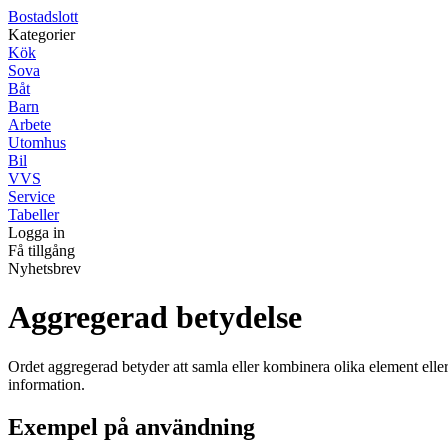
Bostadslott
Kategorier
Kök
Sova
Båt
Barn
Arbete
Utomhus
Bil
VVS
Service
Tabeller
Logga in
Få tillgång
Nyhetsbrev
Aggregerad betydelse
Ordet aggregerad betyder att samla eller kombinera olika element eller 
information.
Exempel på användning