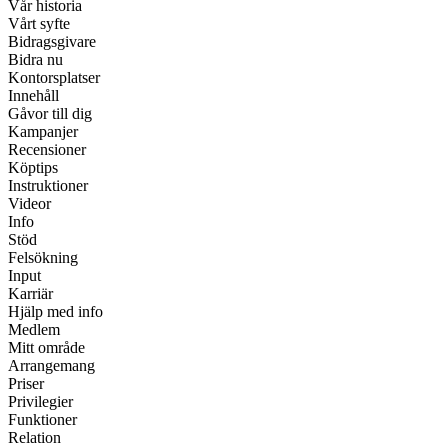
Vår historia
Vårt syfte
Bidragsgivare
Bidra nu
Kontorsplatser
Innehåll
Gåvor till dig
Kampanjer
Recensioner
Köptips
Instruktioner
Videor
Info
Stöd
Felsökning
Input
Karriär
Hjälp med info
Medlem
Mitt område
Arrangemang
Priser
Privilegier
Funktioner
Relation