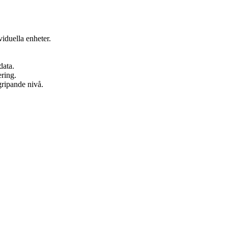
iduella enheter.
data.
ring.
gripande nivå.