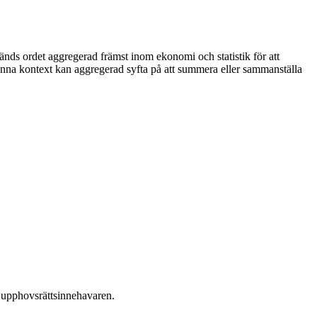
änds ordet aggregerad främst inom ekonomi och statistik för att
 denna kontext kan aggregerad syfta på att summera eller sammanställa
ån upphovsrättsinnehavaren.