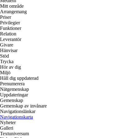
Medlem
Mitt område
Arrangemang
Priser
Privilegier
Funktioner
Relation
Leverantör
Givare
Hänvisar
Stöd
Trycka
Hör av dig
Miljö
Håll dig uppdaterad
Prenumerera
Nätgemenskap
Uppdateringar
Gemenskap
Gemenskap av invånare
Navigationslänkar
Navigationskarta
Nyheter
Galleri
Textuniversum