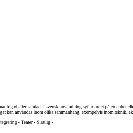
manfogad eller samlad. I svensk användning syftar ordet på en enhet el
regat kan användas inom olika sammanhang, exempelvis inom teknik, ekon
ntegrering
•
Teater
•
Siratlig
•