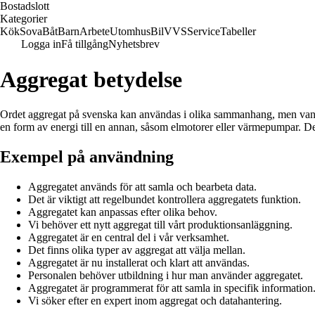
Bostadslott
Kategorier
Kök
Sova
Båt
Barn
Arbete
Utomhus
Bil
VVS
Service
Tabeller
Logga in
Få tillgång
Nyhetsbrev
Aggregat betydelse
Ordet aggregat på svenska kan användas i olika sammanhang, men vanligt
en form av energi till en annan, såsom elmotorer eller värmepumpar. Det
Exempel på användning
Aggregatet används för att samla och bearbeta data.
Det är viktigt att regelbundet kontrollera aggregatets funktion.
Aggregatet kan anpassas efter olika behov.
Vi behöver ett nytt aggregat till vårt produktionsanläggning.
Aggregatet är en central del i vår verksamhet.
Det finns olika typer av aggregat att välja mellan.
Aggregatet är nu installerat och klart att användas.
Personalen behöver utbildning i hur man använder aggregatet.
Aggregatet är programmerat för att samla in specifik information
Vi söker efter en expert inom aggregat och datahantering.