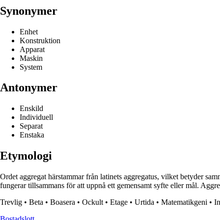
Synonymer
Enhet
Konstruktion
Apparat
Maskin
System
Antonymer
Enskild
Individuell
Separat
Enstaka
Etymologi
Ordet aggregat härstammar från latinets aggregatus, vilket betyder sam
fungerar tillsammans för att uppnå ett gemensamt syfte eller mål. Agg
Trevlig
•
Beta
•
Boasera
•
Ockult
•
Etage
•
Urtida
•
Matematikgeni
•
I
Bostadslott